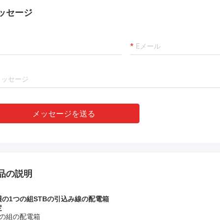
用するあなたのAMP
アンドレアスSandvik
ッセージ
dのコネクターは優秀、私
非常にベテランの製造業者!!
足します働かせま
メッセージを送る
品の説明
護の1つの組STBの引込み線の配電箱
定
つの組の配電箱