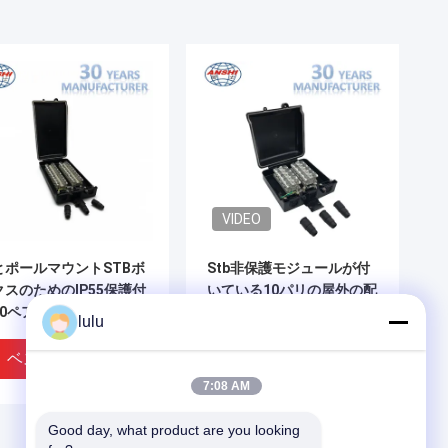
VIDEO
とポールマウントSTBボ
Stb非保護モジュールが付
クスのためのIP55保護付
いている10パリの屋外の配
20ペアサブスクライバー
分のターミナル ブロック
lulu
ーミナルブロック
ベストプライス
ベストプライス
7:08 AM
Good day, what product are you looking 