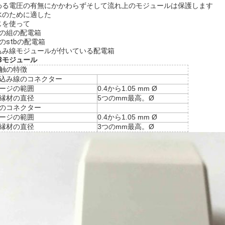
わる電圧の有無にかかわらずそして流れ上のモジュールは保護します
水のために適した
じを使って
つの組の配電箱
のstbの配電箱
込み線モジュールが付いている配電箱
TBモジュール
触の特徴
込み線のコネクター
ージの範囲
0.4から1.05 mm Ø
縁材の直径
5つのmm最高。Ø
のコネクター
ージの範囲
0.4から1.05 mm Ø
縁材の直径
3つのmm最高。Ø