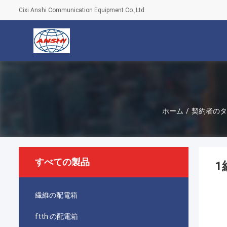
Cixi Anshi Communication Equipment Co.,Ltd
ホーム
/
契約者のタ
すべての製品
1
繊維の配電箱
ftth の配電箱