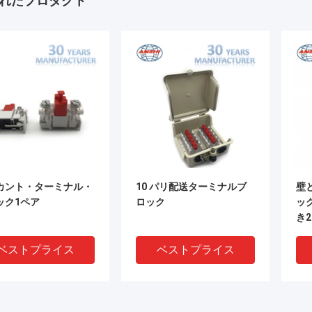
れたプロダクト
カント・ターミナル・
10 パリ配送ターミナルブ
壁
ック1ペア
ロック
ッ
き
タ
ベストプライス
ベストプライス