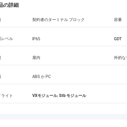
品の詳細
前
契約者のターミナル ブロック
容量
護レベル
IP65
GDT
境
屋内
外的な
料
ABS か PC
イライト
VXモジュール
,
Stb モジュール
احمد ع