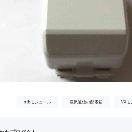
stbモジュール
電気通信の配電箱
VX