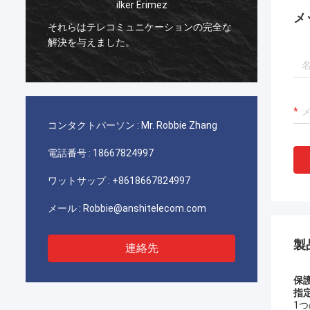
ilker Erimez
イランの電気通信に使
メ
れらはテレコミュニケーションの完全な
TYCOのpicabon
決を与えました。
達の顧客質と非常に満
す。
コンタクトパーソン :
Mr. Robbie Zhang
電話番号 :
18667824997
ワットサップ :
+8618667824997
メール :
Robbie@anshitelecom.com
製
連絡先
保
指
1