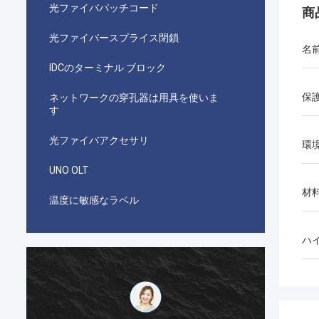
光ファイバパッチコード
商
光ファイバースプライス閉鎖
名
IDCのターミナル ブロック
保
ネットワークの穿孔器は用具を使いま
す
光ファイバアクセサリ
環
UNO OLT
材
温度に敏感なラベル
ハ
بدالله