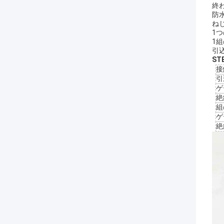
終
防
ね
1
1組
引
S
接
引
ゲ
絶
組
ゲ
絶