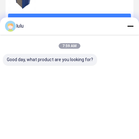
続行
lulu
推薦されたプロダクト
7:59 AM
Good day, what product are you looking for?
高密度縦・横
高密度100ペア
DDFデジタル
MDF メイ
設置可能
ケーブルサイ
の配線盤
送フレーム
JPX202-STO
ドターミナル
100ペア
128対交換局側
ブロック,MDF
端子台テスト
メイン配送フ
ベストプライス
ベストプライス
ベストプライス
ベストプラ
モジュール
レームの電圧
および電流保
護