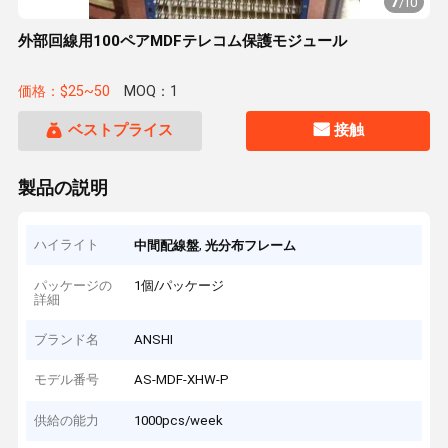
7
/
10
外部回線用100ペアMDFテレコム保護モジュール
価格：$25~50
MOQ：1
ベストプライス
接触
製品の説明
ハイライト
,
中間配線盤
光分布フレーム
パッケージの
1個/パッケージ
詳細
ブランド名
ANSHI
モデル番号
AS-MDF-XHW-P
供給の能力
1000pcs/week