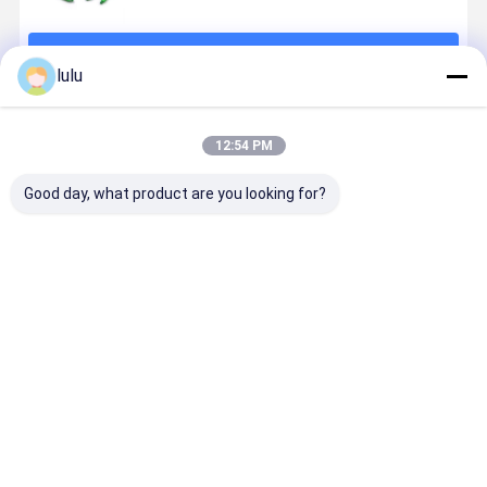
続行
lulu
推薦されたプロダクト
12:54 PM
Good day, what product are you looking for?
シングルモー
Ftthカセット
1x16 SC/APC
MT-8455 
ド光ファイバ
タイプ繊維光
シングルモー
ァイバーコ
ーネットワー
学の付属品の
ド光ファイバ
クタマッチ
ク用 SC/UPC
ディバイダー
ースプリッタ
グゲル,光フ
コネクタ付き 2
Plc 1x16
PLCスプリッ
イバーマッ
ベストプライス
ベストプライス
ベストプライス
ベストプラ
x 16 PLC 光フ
タ FTTHと
ングペスト
ァイバー スプ
PONネットワ
リッター 1U
ーク用
19" ラックマウ
ント
Desktop Site
ホーム
企業情報
お問い合わせ