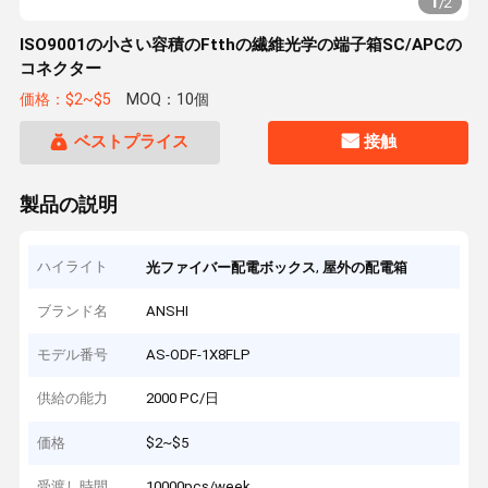
1
/
2
ISO9001の小さい容積のFtthの繊維光学の端子箱SC/APCの
コネクター
価格：$2~$5
MOQ：10個
ベストプライス
接触
製品の説明
ハイライト
,
光ファイバー配電ボックス
屋外の配電箱
ブランド名
ANSHI
モデル番号
AS-ODF-1X8FLP
供給の能力
2000 PC/日
価格
$2~$5
受渡し時間
10000pcs/week