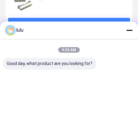
続行
lulu
推薦されたプロダクト
9:22 AM
Good day, what product are you looking for?
10 ペア LSA-
クローネタイ
モジュール10
ANSHI 10
PLUS 切断モジ
プ 90度 NTモ
とABS/PBTク
ジュールの
ュール、スイ
ジュール 1セッ
ローネ標準的
電圧の保護
ッチング モジ
ト,NTモジュー
なLSAはテレ
人のポーラ
ュール、5x8
ル,保護マガジ
コミュニケー
ド人のガス
ベストプライス
ベストプライス
ベストプライス
ベストプラ
ポジション
ン,バックマウ
ションのため
管の防止装
RJ45
ントフレーム
の地球モジュ
LSAを組み
ベース
ールを組み合
わせます
わせます