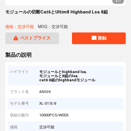
7
/
7
モジュールの切断Cat6とUltim8 Highband Lsa 8組
価格：交渉可能
MOQ：交渉可能
ベストプライス
接触
製品の説明
ハイライト
,
モジュールとhighband lsa
,
モジュールと8組のlsa
cat6 8組のhighbandモジュール
ブランド名
ANSHI
モデル番号
XL-011E-8
供給の能力
10000PCS/WEEK
価格
交渉可能