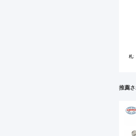
札:
推薦さ