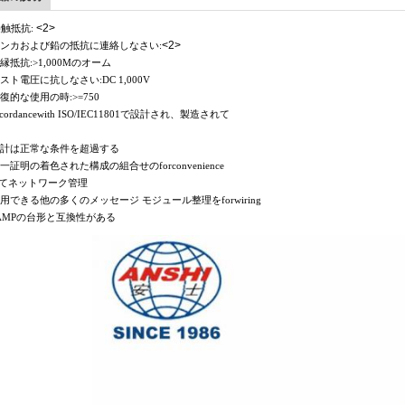
<2>
触抵抗:
<2>
 リンカおよび鉛の抵抗に連絡しなさい:
絶縁抵抗:>1,000Mのオーム
テスト電圧に抗しなさい:DC 1,000V
反復的な使用の時:>=750
accordancewith ISO/IEC11801で設計され、製造されて
 設計は正常な条件を超過する
一証明の着色された構成の組合せのforconvenience
てネットワーク管理
 利用できる他の多くのメッセージ モジュール整理をforwiring
) AMPの台形と互換性がある