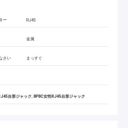
ター
RJ45
金属
なさい
まっすぐ
P RJ45台形ジャック
,
8P8C女性RJ45台形ジャック