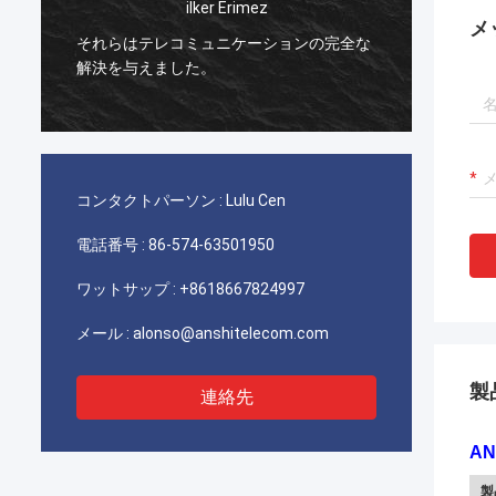
rimez
イランの電気通信に使用するあなたのAM
メ
ケーションの完全な
TYCOのpicabondのコネクターは優秀、
達の顧客質と非常に満足します働かせま
す。
コンタクトパーソン :
Lulu Cen
電話番号 :
86-574-63501950
ワットサップ :
+8618667824997
メール :
alonso@anshitelecom.com
製
連絡先
AN
製