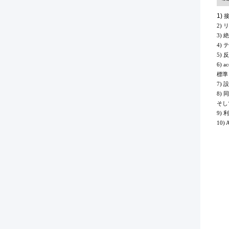
1)
接
2)
3) 
4) 
5) 
6) 
標準
7)
8)
同
そし
9)
10