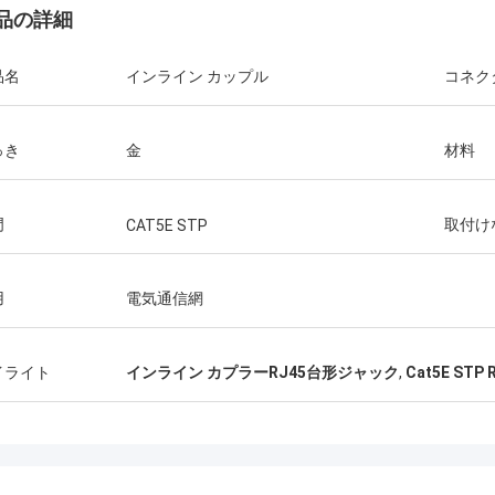
品の詳細
品名
インライン カップル
コネク
っき
金
材料
門
取付け
CAT5E STP
用
電気通信網
イライト
インライン カプラーRJ45台形ジャック
,
Cat5E ST