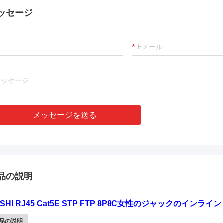
P
アンドレアスSandvik
ッセージ
私
非常にベテランの製造業者!!
メッセージを送る
品の説明
SHI RJ45 Cat5E STP FTP 8P8C女性のジャックのイン
品の説明