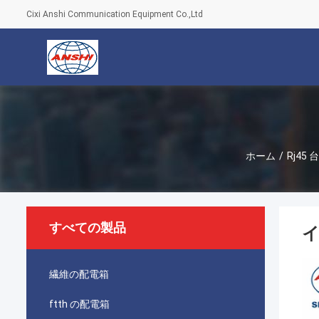
Cixi Anshi Communication Equipment Co.,Ltd
ホーム
/
Rj45
すべての製品
イ
繊維の配電箱
ftth の配電箱