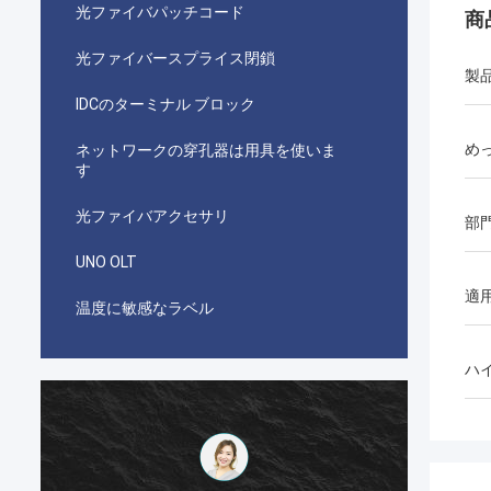
光ファイバパッチコード
商
光ファイバースプライス閉鎖
製
IDCのターミナル ブロック
め
ネットワークの穿孔器は用具を使いま
す
光ファイバアクセサリ
部
UNO OLT
適
温度に敏感なラベル
ハ
احمد عبدالله