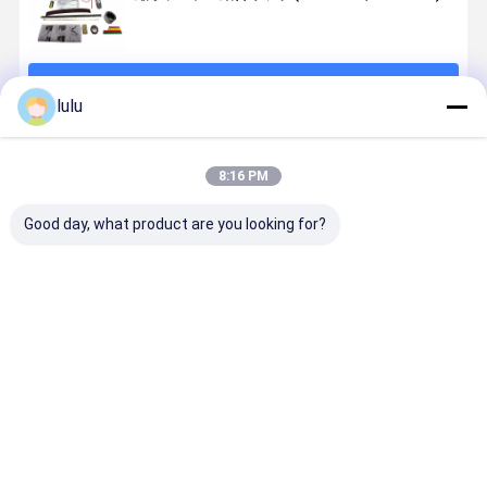
続行
lulu
推薦されたプロダクト
8:16 PM
Good day, what product are you looking for?
10 20 30ペア
30 ペア 室内 配
ネットワーク
50 ペア 室
のための屋外
送 箱
のケーブル配
接続 ボック
電話接続箱
線箱10/20/30
クラウン 帯
IP54 評価
組の電話モジ
配送 ボック
ュールの表面
電話用銅ケ
ベストプライス
ベストプライス
ベストプライス
ベストプラ
取り付けの挿
ブル
入物のタイプ