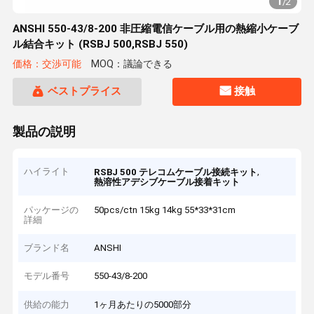
1
/
2
ANSHI 550-43/8-200 非圧縮電信ケーブル用の熱縮小ケーブ
ル結合キット (RSBJ 500,RSBJ 550)
価格：交渉可能
MOQ：議論できる
ベストプライス
接触
製品の説明
ハイライト
,
RSBJ 500 テレコムケーブル接続キット
熱溶性アデシブケーブル接着キット
パッケージの
50pcs/ctn 15kg 14kg 55*33*31cm
詳細
ブランド名
ANSHI
モデル番号
550-43/8-200
供給の能力
1ヶ月あたりの5000部分