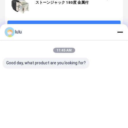
ストーンジャック 180度 金属付
続行
lulu
推薦されたプロダクト
11:45 AM
Good day, what product are you looking for?
ANSHI AMP-
RJ45 キストー
信頼性の高い
象牙Cat5e
TWIST SLX シ
ン ジャック イ
ネットワーク
Rj45の穿
リーズ モジュ
ンライン カッ
接続のための
ジャック/A
ラー ジャック
プラー CAT6
RJ45キースト
Toolless
カテゴリ 6A シ
FTP/STP
ーンジャック
ジャックの
ベストプライス
ベストプライス
ベストプライス
ベストプラ
ールド付き 4
8P8C 女性から
180度
張り
ペア、ダスト
女性へ キスト
CAT6/CAT6A
カバーなし
ーン CAT 6 ジ
UTP
ャック