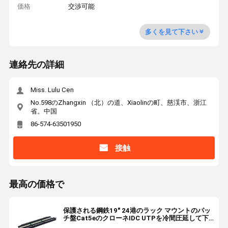
価格
交渉可能
多くを見て下さい
連絡先の詳細
Miss. Lulu Cen
No.598のZhangxin （北）の道、Xiaolinの町、慈渓市、浙江
省。中国
86-574-63501950
接触
最高の価格で
保護される鋼鉄19" 24港のラック マウントのパッ
チ盤Cat5eのクローネIDC UTPを冷間圧延して下
さい