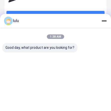
続行
lulu
推薦されたプロダクト
1:38 AM
Good day, what product are you looking for?
ANSHI 19 イン
19インチ1Uモ
黒いラックマ
110ケーブ
チ 1U 高さ 24
ジュール式ラ
ウントパッチ
マネージャ
ポート STP シ
ックマウント
パネル 19イン
とのIdcの
ールドラック
パッチパネル
チ
ク マウント
ネットワーク
UTP&FTP ネ
パッチ盤19
ベストプライス
ベストプライス
ベストプライス
ベストプラ
用のパッチパ
ットワークと
インチCat6
ネルをマウン
ケーブル
Unshield U
ト