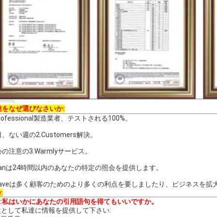
達をなぜ選びなさいか:
Professional製造業者、テストされる100%。
、ない週の2.Customers解決。
の注意の3.Warmlyサービス。
.Canは24時間以内のあなたの特定の照会を提供します。
.Saveは多く顧客のためのより多くの利点を要しましたり、ビジネスを
:
Q:私はいかにあなたの引用語句を得てもいいですか。
:次として私達に情報を提供して下さい: