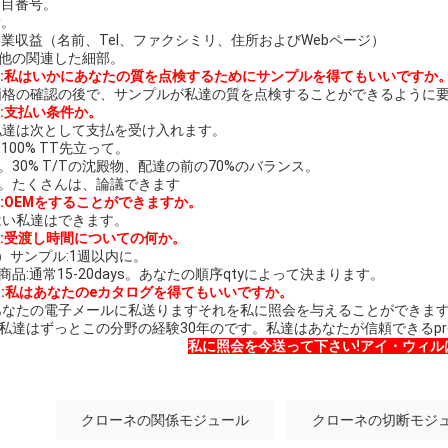
品目番号。
量。
.企業収益（名前、Tel、ファクシミリ、住所およびWebページ）
。他の関連した細部。
Q:私はいかにあなたの質を点検するためにサンプルを得てもいいですか
:価格の確認の後で、サンプルが私達の質を点検することができるように
Q:支払い条件か。
:私達は次として支払を受け入れます。
.100% TT先立って。
。30% T/Tの沈殿物、配達の前の70%のバランス。
）。たくさんは、論議できます
Q:OEMをすることができますか。
:はい私達はできます。
Q:受渡し時間についての何か。
1）サンプル:1週以内に。
商品:通常15-20days。あなたの順序qtyによって決まります。
Q:私はあなたのeカタログを得てもいいですか。
:あなたの電子メールに私送りますそれを私に照会を与えることができま
。私達はずっとこの分野の経験30年のです。私達はあなたが信頼できるprefe
私に照会を今送って下さい!アイ・ウィル
クローネの関係モジュール
クローネの切断モジ