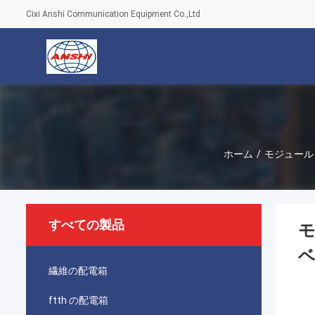
Cixi Anshi Communication Equipment Co.,Ltd
ホーム
/
モジュール
すべての製品
モ
繊維の配電箱
ftth の配電箱