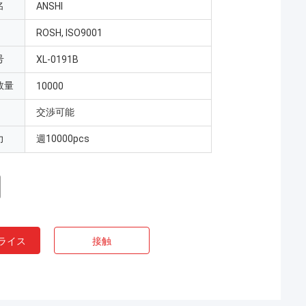
名
ANSHI
ROSH, ISO9001
号
XL-0191B
数量
10000
交渉可能
力
週10000pcs
ライス
接触