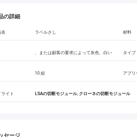
品の詳細
品名
ラベルさし
材料
、または顧客の要求によって灰色、白い
タイプ
10 組
アプリ
イライト
LSAの切断モジュール
,
クローネの切断モジュール
ッセージ