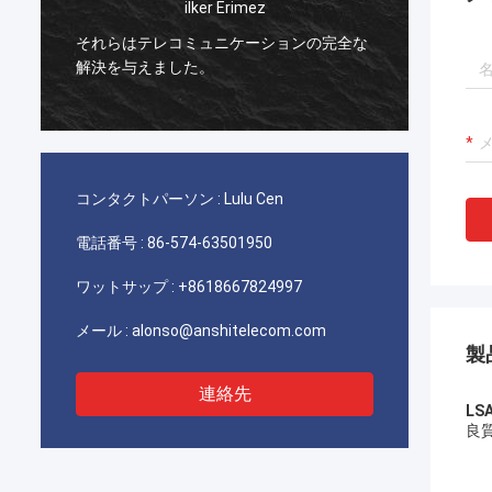
イランの電気通信に使用するあなたのAMP
TYCOのpicabondのコネクターは優秀、私
非常に
達の顧客質と非常に満足します働かせま
す。
コンタクトパーソン :
Lulu Cen
電話番号 :
86-574-63501950
ワットサップ :
+8618667824997
メール :
alonso@anshitelecom.com
製
連絡先
L
良