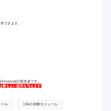
。
要求できます。
す。
ssionalの製造者です。
は最もよい提供を与えます!
ュール
LSAの切断モジュール