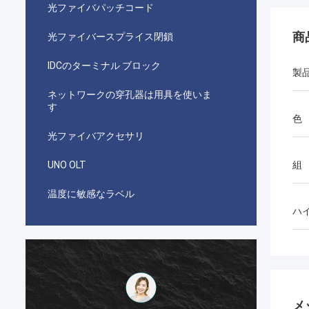
光ファイバパッチコード
商
光ファイバースプライス閉鎖
IDCのターミナル ブロック
製
ネットワークの穿孔器は用具を使いま
す
色
光ファイバアクセサリ
UNO OLT
組
温度に敏感なラベル
ハ
احمد عبدالله
メ