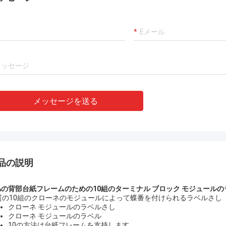
アンドレアスSandvik
ベテランの製造業者!!
メッセージを送る
品の説明
SAの背部台紙フレームのための10組のターミナル ブロック モジュール
質の10組のクローネのモジュールによって蝶番を付けられるラベルさし
クローネ モジュールのラベルさし
クローネ モジュールのラベル
10の方法は台紙フレームを支持します