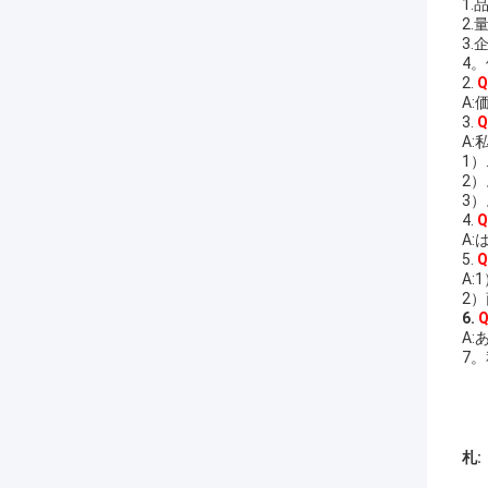
1.
2.
3
4
2.
A
3.
A
1）
2）
3
4.
A
5.
A:
2）
6.
A
7
札: