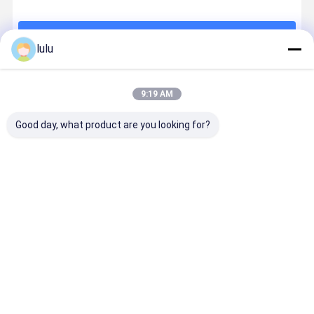
続行
lulu
推薦されたプロダクト
9:19 AM
Good day, what product are you looking for?
高密度縦・横
高密度100ペア
DDFデジタル
MDF メイ
設置可能
ケーブルサイ
の配線盤
送フレーム
JPX202-STO
ドターミナル
100ペア
128対交換局側
ブロック,MDF
端子台テスト
メイン配送フ
ベストプライス
ベストプライス
ベストプライス
ベストプラ
モジュール
レームの電圧
および電流保
護
Desktop Site
ホーム
企業情報
お問い合わせ