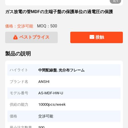
1
/
1
ガス放電の管MDFの主端子盤の保護単位の過電圧の保護
価格：交渉可能
MOQ：500
ベストプライス
接触
製品の説明
ハイライト
,
中間配線盤
光分布フレーム
ブランド名
ANSHI
モデル番号
AS-MDF-HW-U
供給の能力
10000pcs/week
価格
交渉可能
最小注文数量
500