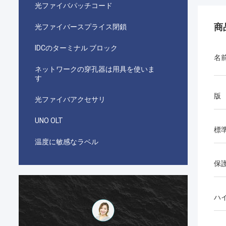
光ファイバパッチコード
商
光ファイバースプライス閉鎖
IDCのターミナル ブロック
名
ネットワークの穿孔器は用具を使いま
す
版
光ファイバアクセサリ
UNO OLT
標
温度に敏感なラベル
保
ハ
احمد عبدالله