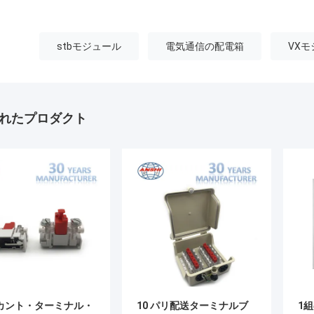
stbモジュール
電気通信の配電箱
VX
れたプロダクト
カント・ターミナル・
10 パリ配送ターミナルブ
1