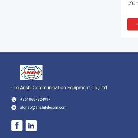
ブロ
Cixi Anshi Communication Equipment Co.,Ltd
VI
+8618667824997
alonso@anshitelecom.com
St
いて
分の