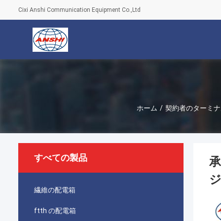
Cixi Anshi Communication Equipment Co.,Ltd
ホーム
/
契約者のターミナ
すべての製品
承
繊維の配電箱
ftth の配電箱