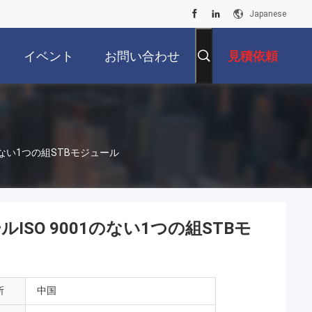
Japanese
イベント
お問い合わせ
見積依頼
のない1つの組STBモジュール
SO 9001のない1つの組STBモ
所
中国