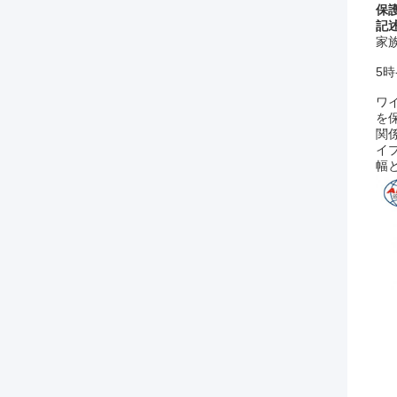
保
記
家
5
ワ
を
関
イ
幅