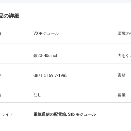
品の詳細
前
VXモジュール
環境の
銀20-40uinch
力を引
準
素材
GB/T 5169.7-1985
護
なし
容量
イライト
電気通信の配電箱
,
Stb モジュール