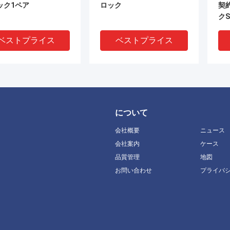
ック1ペア
ロック
契
ク
ベストプライス
ベストプライス
について
会社概要
ニュース
会社案内
ケース
品質管理
地図
DEO
お問い合わせ
プライバ
b非保護モジュールが付
IP55 STB モジュール 保護
5
いる10パリの屋外の配
なし 室内 / 室外 10 20 ペア
タ
ターミナル ブロック
VX モジュール