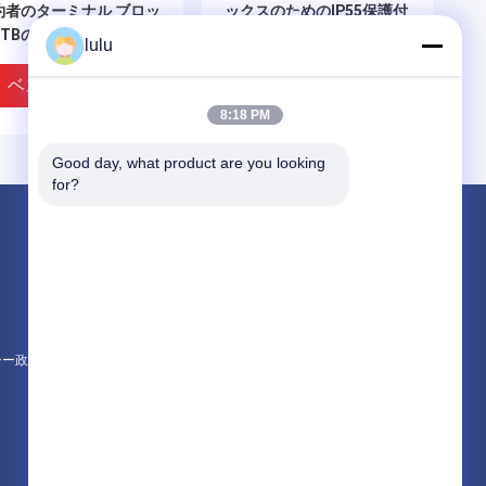
約者のターミナル ブロッ
ックスのためのIP55保護付
STBの引込み線
き20ペアサブスクライバー
lulu
ターミナルブロック
ベストプライス
ベストプライス
8:18 PM
Good day, what product are you looking 
for?
製品
繊維の配電箱
ftth の配電箱
ケーブル配線箱
シー政策
すべてのカテゴリー
パリのケーブル配線箱の
屋内/屋外の缶の取付けの
ーミナル ブロック
ための14組のStbの契約者
のターミナル ブロック