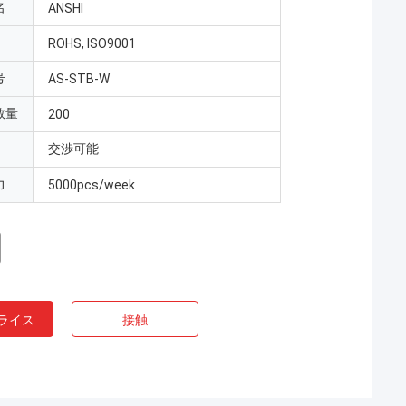
名
ANSHI
ROHS, ISO9001
号
AS-STB-W
数量
200
交渉可能
力
5000pcs/week
ライス
接触