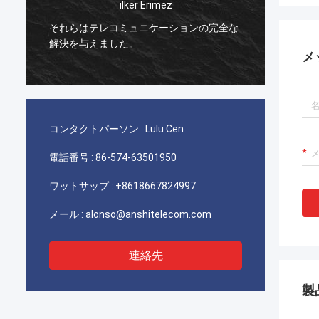
 Erimez
イランの電気通信に使用するあなたのA
ニケーションの完全な
TYCOのpicabondのコネクターは優秀
達の顧客質と非常に満足します働かせ
メ
す。
コンタクトパーソン :
Lulu Cen
電話番号 :
86-574-63501950
ワットサップ :
+8618667824997
メール :
alonso@anshitelecom.com
連絡先
製