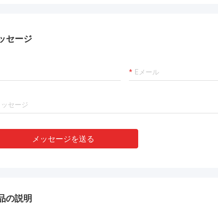
MP
アンドレアスSandvik
、私
非常にベテランの製造業者!!
ま
ッセージ
メッセージを送る
品の説明