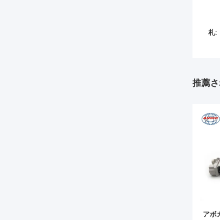
札:
推薦さ
アボ