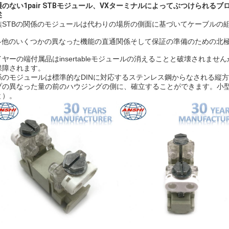
護のない1pair STBモジュール、VXターミナルによってぶつけられるブ
述
族STBの関係のモジュールは代わりの場所の側面に基づいてケーブルの
時-他のいくつかの異なった機能の直通関係そして保証の準備のための北極のin
イヤーの端付属品はinsertableモジュールの消えることと破壊されま
保障されます。
係のモジュールは標準的なDINに対応するステンレス鋼からなされる縦
プの異なった量の前のハウジングの側に、確立することができます。小型
と）。